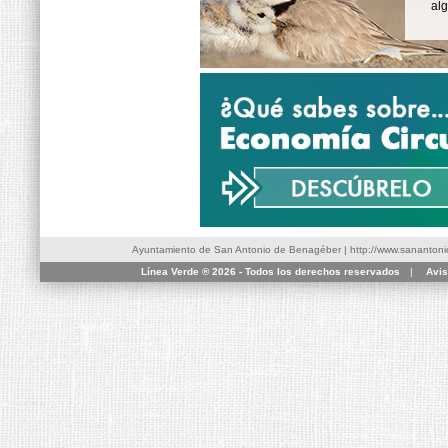
al
Ayuntamiento de San Antonio de Benagéber
|
http://www.sananton
Línea Verde ® 2026 - Todos los derechos reservados
|
Avis