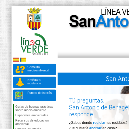
Consulta
medioambiental
San Anto
Notifica tu
incidencia
Puntos de interés
Tú preguntas,
San Antonio de Benagé
Guías de buenas prácticas
sobre medio ambiente
responde
Especiales ambientales
Recursos de educación
¿Sabes dónde
reciclar
tus residuos?
ambiental
¿Te gustaría
ahorrar
en casa?