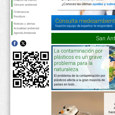
Enlaces de interés
¿Conoces las últimas
ayudas y subv
Glosario ambiental
Ordenanzas
Residuos
Consulta medioambient
Noticias y alertas
Nuestro equipo de expertos te responderá
Actualidad ambiental
Agenda Ambiental
San Ant
La contaminación por
plásticos es un grave
problema para la
naturaleza
El problema de la contaminación por
plásticos afecta a la gran mayoría de
países en todo...
hace