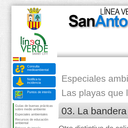
Consulta
medioambiental
Especiales ambi
Notifica tu
incidencia
Las playas que 
Puntos de interés
Guías de buenas prácticas
03. La bandera 
sobre medio ambiente
Especiales ambientales
Recursos de educación
ambiental