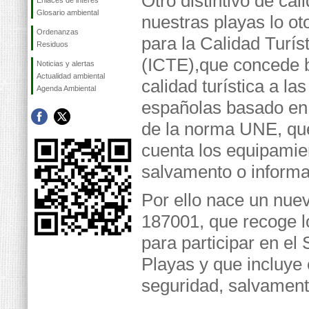
Otro distintivo de cal
Enlaces de interés
Glosario ambiental
nuestras playas lo oto
Ordenanzas
para la Calidad Turís
Residuos
(ICTE),que concede 
Noticias y alertas
Actualidad ambiental
calidad turística a la
Agenda Ambiental
españolas basado en 
de la norma UNE, que
cuenta los equipamie
salvamento o informa
Por ello nace un nue
187001, que recoge l
para participar en el
Playas y que incluye
seguridad, salvamento