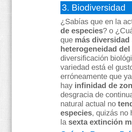
3. Biodiversidad
¿Sabías que en la ac
de especies
? o ¿Cuá
que
más diversidad
heterogeneidad del 
diversificación biológ
variedad está el gus
erróneamente que ya 
hay
infinidad de zo
desgracia de continu
natural actual no
ten
especies
, quizás no
la
sexta extinción m