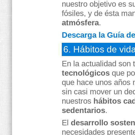
nuestro objetivo es s
fósiles, y de ésta m
atmósfera
.
Descarga la Guía de
6. Hábitos de vid
En la actualidad son 
tecnológicos
que po
que hace unos años 
sin casi mover un de
nuestros
hábitos ca
sedentarios
.
El
desarrollo sosten
necesidades present