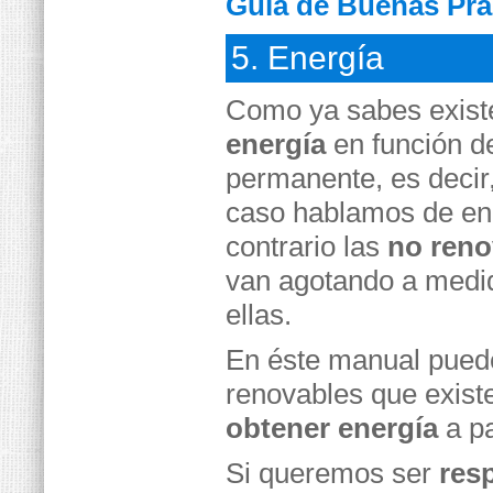
Guía de Buenas Prá
5. Energía
Como ya sabes exis
energía
en función d
permanente, es decir
caso hablamos de e
contrario las
no reno
van agotando a medi
ellas.
En éste manual puede
renovables que exist
obtener energía
a pa
Si queremos ser
res