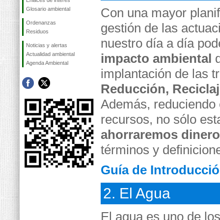
Enlaces de interés
Con una mayor planif
Glosario ambiental
Ordenanzas
gestión de las actua
Residuos
nuestro día a día po
Noticias y alertas
Actualidad ambiental
impacto ambiental
d
Agenda Ambiental
implantación de las t
Reducción, Reciclaj
Además, reduciendo e
recursos, no sólo es
ahorraremos dinero
términos y definicio
Guía de Introducci
2. El Agua
El agua es uno de lo