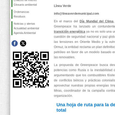
Enlaces de interés
Glosario ambiental
Línea Verde
Ordenanzas
info@lineaverdemunicipal.com
Residuos
En el marco del
Día Mundial del Clima
,
Noticias y alertas
Greenpeace ha lanzado un contundente 
Actualidad ambiental
transición energética
ya no es solo una u
Agenda Ambiental
cuestión de seguridad nacional y paz glob
las tensiones en Oriente Medio y la vuln
Ormuz, la entidad reclama un plan definitiv
petróleo en favor de un modelo basado en
las renovables.
La propuesta de Greenpeace busca desa
potencias como Rusia o la inestabilidad 
argumentando que los combustibles fósil
de conflictos bélicos y prácticas colonial
aprovechar nuestras propias energías limp
Miras, coordinador de la campaña contra
organización.
Una hoja de ruta para la 
total