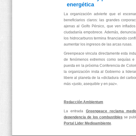
energética
La organización advierte que el escenari
beneficiarios claros: las grandes corporac
ajenas al Golfo Pérsico, que ven inflados
ciudadanía empobrece. Además, denuncian
los hidrocarburos termina financiando confl
aumentar los ingresos de las arcas rusas.
Greenpeace vincula directamente esta indus
de fenómenos extremos como sequías e i
puesta en la próxima Conferencia de Colo
la organización insta al Gobierno a lider
libere al planeta de la «dictadura del carb
más «justo, asequible y en paz».
Redacción Ambientum
La entrada
Greenpeace reclama medid
dependencia de los combustibles
se publ
Portal Lider Medioambiente
.