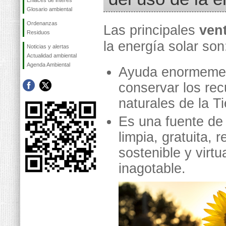
Enlaces de interés
Glosario ambiental
Ordenanzas
Las principales
ven
Residuos
la energía solar son
Noticias y alertas
Actualidad ambiental
Agenda Ambiental
Ayuda enormeme
conservar los re
naturales de la Ti
Es una fuente de
limpia, gratuita, 
sostenible y virt
inagotable.