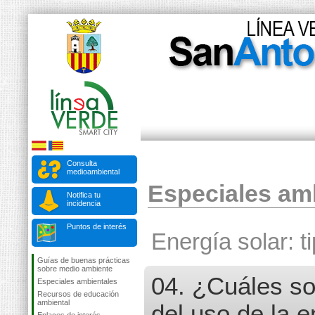
Consulta
medioambiental
Especiales am
Notifica tu
incidencia
Puntos de interés
Energía solar: t
Guías de buenas prácticas
sobre medio ambiente
04. ¿Cuáles so
Especiales ambientales
Recursos de educación
ambiental
del uso de la e