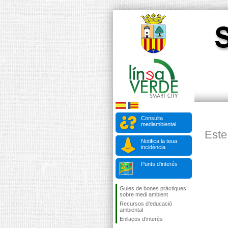
Consulta
mediambiental
Este
Notifica la teua
incidència
Punts d'interés
Guies de bones pràctiques
sobre medi ambient
Recursos d'educació
ambiental
Enllaços d'interès